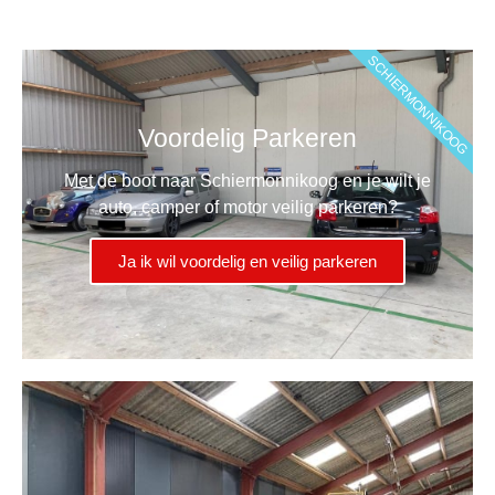
SCHIERMONNIKOOG
Voordelig Parkeren
Met de boot naar Schiermonnikoog en je wilt je
auto, camper of motor veilig parkeren?
Ja ik wil voordelig en veilig parkeren