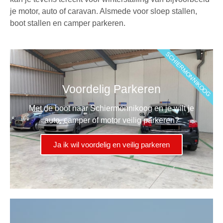
je motor, auto of caravan. Alsmede voor
sloep stallen
,
boot stallen
en
camper parkeren
.
SCHIERMONNIKOOG
Voordelig Parkeren
Met de boot naar Schiermonnikoog en je wilt je
auto, camper of motor veilig parkeren?
Ja ik wil voordelig en veilig parkeren